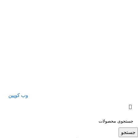
عضو رسمی اتحادیه صنف تهیه، تولید و توزیع تجهیزات پزشکی و
آزمایشگاهی به
شماره صنفی 1404798466
تمامی حقوق مادی و معنوی این وب‌سایت متعلق به شرکت شفاکا
یکتا (سهامی خاص) می‌باشد. | طراحی و سئو سایت
وب کویین
جستجو