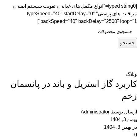
[typed string0="انواع مکمل های غذایی ، تقویت سیستم ایمنی ،
مراقبت های پوستی" typeSpeed="40" startDelay="0"
backSpeed="40" backDelay="2500" loop="1"]
جستجو
فروشگاه
خانه
وبلاگ
وبلاگ
کاربرد گاز استریل و باند در پانسمان
زخم
ارسال توسط
Administrator
بهمن 3, 1404
در بهمن 3, 1404
0