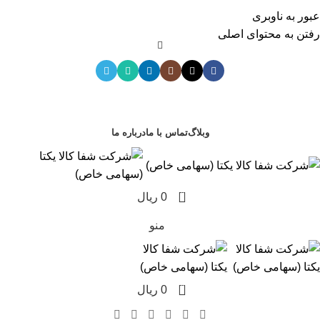
پشتیبانی :
09353119911
عبور به ناوبری
02122305008
-
01222305007
رفتن به محتوای اصلی
دسته بندی ها
وبلاگ
تماس با ما
درباره ما
0
0
ریال
منو
0
0
ریال