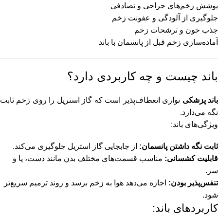
مخصوص دریافت کرده، مواد زائد و مایعات اضافی را خارج کند و خون
پوشش زخم‌های جراحی و تصادفی
تصفیه‌شده را دوباره به بدن بازگرداند.
جلوگیری از آلودگی و عفونت زخم
جذب خون و ترشحات زخم
محل مناسب در منزل
آماده‌سازی زخم قبل از پانسمان با باند
محل انجام دیالیز باید فضای کافی، تمیز و آرام داشته باشد تا تجهیزات
به‌درستی قرار بگیرند و بیمار در طول چند ساعت درمان احساس
باند چیست و چه کاربردی دارد؟
راحتی داشته باشد.
اند پزشکی
نواری انعطاف‌پذیر است که گاز استریل را روی زخم ثابت
بهتر است فضای انتخاب‌شده:
نگه می‌دارد.
ویژگی‌های باند:
نور و تهویه مناسب داشته باشد.
امکان دسترسی راحت به برق داشته باشد.
ثابت نگه داشتن پانسمان:
از جابجایی گاز استریل جلوگیری می‌کند.
تمیز و دور از رفت‌وآمد زیاد باشد.
قابلیت کشسانی:
مناسب قسمت‌های مختلف بدن مانند دست، پا و
فضای کافی برای قرار گرفتن تخت یا صندلی و تجهیزات دیالیز داشته
سر.
باشد.
تنفس‌پذیر بودن:
اجازه می‌دهد هوا به زخم برسد و روند ترمیم سریع‌تر
بررسی وضعیت رگ بیمار
شود.
کاربردهای باند:
برای انجام همودیالیز، بیمار باید دسترسی عروقی مناسب داشته باشد.