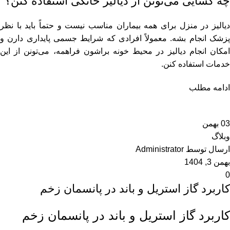
چه کسایی می‌تونن از دیالیز خانگی استفاده کنن؟
دیالیز در منزل برای همه بیماران مناسب نیست و حتماً باید با نظر
پزشک انجام بشه. معمولاً افرادی که شرایط جسمی پایداری دارن و
امکان انجام دیالیز در محیط خونه براشون فراهمه، می‌تونن از این
خدمات استفاده کنن.
دیالیز خانگی بیشتر برای این افراد مناسبه:
ادامه مطلب
بیمارانی که به نارسایی کلیه مبتلا هستن و به دیالیز منظم نیاز دارن.
سالمندانی که رفت‌وآمد مداوم به بیمارستان براشون سخت و
03
بهمن
خسته‌کننده است.
وبلاگ
افرادی که به دلیل شرایط جسمی یا حرکتی، جابه‌جایی براشون
ارسال توسط
Administrator
دشواره.
بهمن 3, 1404
بیمارانی که ترجیح می‌دن در آرامش خانه و کنار خانواده درمان بشن.
0
کاربرد گاز استریل و باند در پانسمان زخم
افرادی که پزشک، دیالیز در منزل رو برای اون‌ها تأیید کرده باشه.
البته قبل از شروع دیالیز در منزل، تیم درمانی شرایط بیمار، فضای
کاربرد گاز استریل و باند در پانسمان زخم
منزل و تجهیزات موردنیاز رو بررسی می‌کنه تا مطمئن بشه این روش
برای بیمار مناسبه.