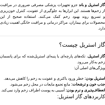
از استریل و باند
جزو تجهیزات پزشکی مصرفی ضروری در مراقبت
برای دیالیز در خانه چی لازمه؟
از زخم‌ها هستند. این ابزارها به جلوگیری از عفونت، کنترل خون‌ریزی
و تسریع روند بهبود زخم کمک می‌کنند. استفاده صحیح از این
برای انجام
دیالیز در منزل
فقط داشتن دستگاه کافی نیست؛ بلکه باید
محصولات برای بیماران، مراکز درمانی و مراقبت خانگی اهمیت زیادی
شرایط مناسب، تجهیزات استاندارد و یک تیم درمانی مجرب در کنار
دارد.
بیمار باشد تا فرایند دیالیز با ایمنی کامل انجام شود.
ولین قدم این است که وضعیت بیمار توسط
پزشک متخصص کلیه
گاز استریل چیست؟
(نفرولوژیست)
بررسی شود و مشخص شود که آیا دیالیز در منزل برای
بیمار مناسب است یا خیر. پس از تأیید پزشک، هماهنگی‌های لازم برای
از استریل
، تکه‌های پارچه‌ای یا پنبه‌ای استریل‌شده که برای پانسمان
فراهم کردن تجهیزات و حضور تیم درمان انجام می‌شود.
زخم به‌کار می‌رود.
ویژگی‌های اصلی آن:
برای انجام دیالیز در خانه معمولاً به موارد زیر نیاز است:
استریل بودن:
خطر ورود باکتری و عفونت به زخم را کاهش می‌دهد.
تجهیزات و دستگاه دیالیز
جذب خون و ترشحات:
مانع تجمع مایعات در محل زخم می‌شود.
انعطاف‌پذیری و نرم بودن:
آسیبی به پوست اطراف زخم وارد نمی‌کند.
مهم‌ترین
بخش دیالیز خانگی
، وجود دستگاه دیالیز و تجهیزات استاندارد
کاربردهای گاز استریل:
مورد نیاز است. این دستگاه وظیفه دارد خون بیمار را از طریق مسیر