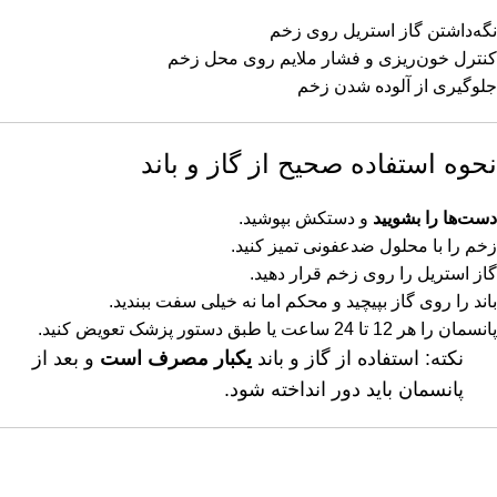
این دسترسی معمولاً از طریق فیستول شریانی-وریدی، گرافت یا کاتتر
نگه‌داشتن گاز استریل روی زخم
دیالیز انجام می‌شود.
کنترل خون‌ریزی و فشار ملایم روی محل زخم
جلوگیری از آلوده شدن زخم
قبل از شروع دیالیز، وضعیت محل دسترسی عروقی بررسی می‌شود
تا درمان بدون مشکل انجام شود.
نحوه استفاده صحیح از گاز و باند
حضور پرستار یا تیم درمانی متخصص
دست‌ها را بشویید
و دستکش بپوشید.
دیالیز یک فرایند تخصصی است و باید توسط افراد آموزش‌دیده انجام
زخم را با محلول ضدعفونی تمیز کنید.
شود. پرستار یا تیم درمانی در طول جلسه دیالیز:
گاز استریل را روی زخم قرار دهید.
باند را روی گاز بپیچید و محکم اما نه خیلی سفت ببندید.
فشار خون بیمار را بررسی می‌کند.
پانسمان را هر 12 تا 24 ساعت یا طبق دستور پزشک تعویض کنید.
وضعیت عمومی بیمار را کنترل می‌کند.
نکته: استفاده از گاز و باند
یکبار مصرف است
و بعد از
عملکرد دستگاه را بررسی می‌کند.
در صورت بروز مشکل، اقدامات لازم را انجام می‌دهد.
پانسمان باید دور انداخته شود.
وسایل مصرفی و داروهای مورد نیاز
نکات مهم هنگام خرید گاز و باند
در هر جلسه دیالیز، برخی تجهیزات مصرفی مورد استفاده قرار