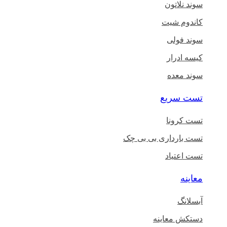
سوند نلاتون
کاندوم شیت
سوند فولی
کیسه ادرار
سوند معده
تست سریع
تست کرونا
تست بارداری بی بی چک
تست اعتیاد
معاینه
آبسلانگ
دستکش معاینه