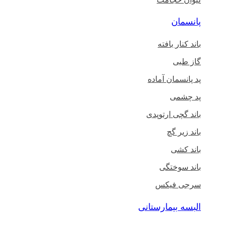
پانسمان
باند کنار بافته
گاز طبی
پد پانسمان آماده
پد چشمی
باند گچی ارتوپدی
باند زیر گچ
باند کشی
باند سوختگی
سرجی فیکس
البسه بیمارستانی