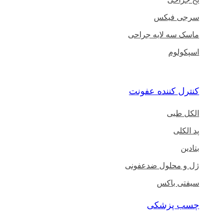
سرجی فیکس
ماسک سه لایه جراحی
اسپکولوم
کنترل کننده عفونت
الکل طبی
پد الکلی
بتادین
ژل و محلول ضدعفونی
سیفتی باکس
چسب پزشکی