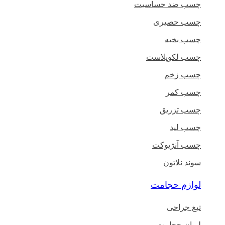
چسب ضد حساسیت
چسب حصیری
چسب بخیه
چسب لکوپلاست
چسب زخم
چسب کمر
چسب تزریق
چسب لید
چسب آنژیوکت
سوند نلاتون
لوازم حجامت
تیغ جراحی
لیوان حجامت