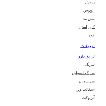
پاپوش
روپوش
پیش بند
کاور آستین
کلاه
تزریقات
تزریق دارو
سرنگ
سرنگ انسولین
سر سوزن
اسکالپ وین
آنژیوکت
ست سرم