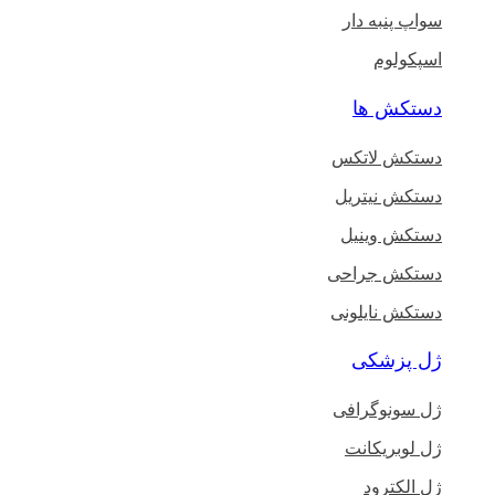
سواپ پنبه دار
اسپکولوم
دستکش ها
دستکش لاتکس
دستکش نیتریل
دستکش وینیل
دستکش جراحی
دستکش نایلونی
ژل پزشکی
ژل سونوگرافی
ژل لوبریکانت
ژل الکترود