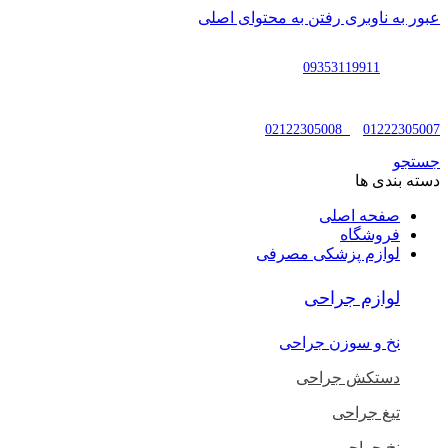
عبور به ناوبری
رفتن به محتوای اصلی
پشتیبانی :
09353119911
02122305008
-
01222305007
جستجو
دسته بندی ها
صفحه اصلی
فروشگاه
لوازم پزشکی مصرفی
لوازم جراحی
نخ و سوزن جراحی
دستکش جراحی
تیغ جراحی
نخ جراحی