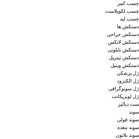
چسب کمر
چسب لکوپلاست
چسب لید
دستکش‌ ها
دستکش جراحی
دستکش لاتکس
دستکش نایلونی
دستکش نیتریل
دستکش وینیل
ژل پزشکی
ژل الکترود
ژل سونوگرافی
ژل لوبریکانت
ست دیالیز
سوند
سوند فولی
سوند معده
سوند نلاتون