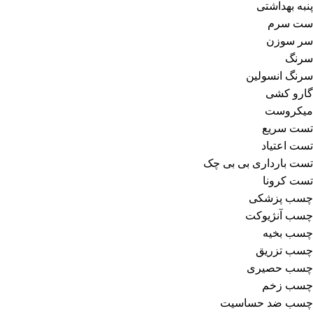
پنبه بهداشتی
ست سرم
سر سوزن
سرنگ
سرنگ انسولین
گارو کشی
میکروست
تست سریع
تست اعتیاد
تست بارداری بی بی چک
تست کرونا
چسب پزشکی
چسب آنژیوکت
چسب بخیه
چسب تزریق
چسب حصیری
چسب زخم
چسب ضد حساسیت