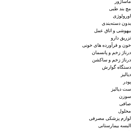
ماساژور
مچ بند طبی
اورولوژی
بدون دسته‌بندی
بیهوشی و اتاق عمل
تزریق دارو
خون و فرآورده های خونی
درناژ زخم و پانسمان
درناژ زخم و ساکشن
دستگاه گوارش
دیالیز
پودر
ست دیالیز
سوزن
صافی
محلول
لوازم پزشکی مصرفی
البسه بیمارستانی