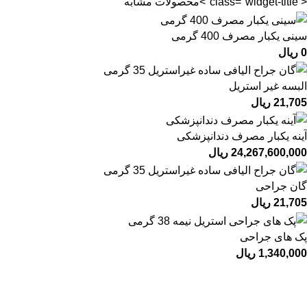
< class="widget-title">محصولات مشابه
سینی یکبار مصرف 400 گرمی
0
ریال
البسه غیر استریل
21,705
ریال
آینه یکبار مصرف دندانپزشکی
24,267,600,000
ریال
گان جراحی
21,705
ریال
پک های جراحی
1,340,000
ریال