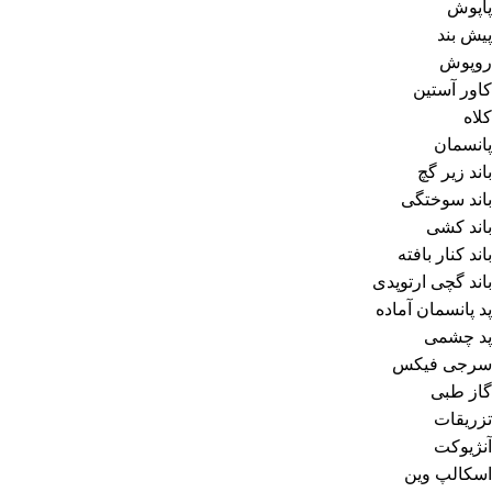
پاپوش
پیش بند
روپوش
کاور آستین
کلاه
پانسمان
باند زیر گچ
باند سوختگی
باند کشی
باند کنار بافته
باند گچی ارتوپدی
پد پانسمان آماده
پد چشمی
سرجی فیکس
گاز طبی
تزریقات
آنژیوکت
اسکالپ وین