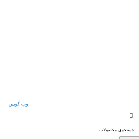
عضو رسمی اتحادیه صنف تهیه، تولید و توزیع تجهیزات پزشکی و
آزمایشگاهی به
شماره صنفی 1404798466
تمامی حقوق مادی و معنوی این وب‌سایت متعلق به شرکت شفاکا
یکتا (سهامی خاص) می‌باشد. | طراحی و سئو سایت
وب کویین