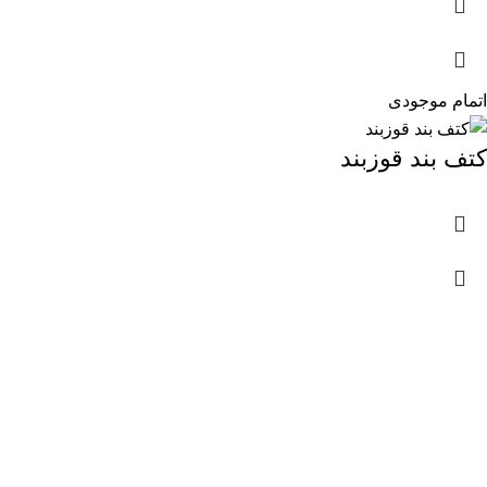
اتمام موجودی
کتف بند قوزبند
شرکت پزشکی شفاکالا یکتا (سهامی خاص)