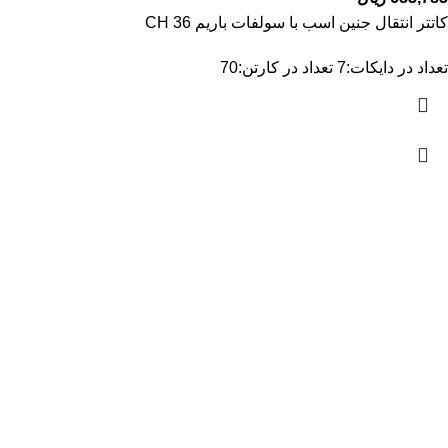
کاتتر انتقال جنین اسب با سولفات باریم CH 36
تعداد در دایکات:7 تعداد در کارتن:70
شرکت پزشکی شفاکالا یکتا (سهامی خاص)
شرکت شفا کالا یکتا (سهامی خاص) با استفاده از فروشگاه
اینترنتی و با بهره گیری از توان مدیران و دانش و تجربه چندین
ساله آنها در حوزه بهداشت، سلامت و پزشکی توان ارائه با
کیفیت ترین کالاهای پزشکی را در سریع ترین زمان و با مناسب